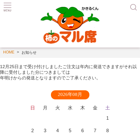
HOME
お知らせ
12月25日まで受け付けしましたご注文は年内に発送できますがそれ以
降に受付しました分につきましては
年明けからの発送となりますのでご了承ください。
2026年08月
日
月
火
水
木
金
土
1
2
3
4
5
6
7
8